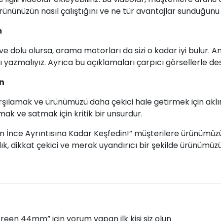
ününüzün nasıl çalıştığını ve ne tür avantajlar sunduğunu 
m
e dolu olursa, arama motorları da sizi o kadar iyi bulur. A
yı yazmalıyız. Ayrıca bu açıklamaları çarpıcı görsellerle de
ın
karşılamak ve ürünümüzü daha çekici hale getirmek için akl
mak ve satmak için kritik bir unsurdur.
ü: En İnce Ayrıntısına Kadar Keşfedin!” müşterilere ürünü
ık, dikkat çekici ve merak uyandırıcı bir şekilde ürünümüzü
een 44mm” için yorum yapan ilk kişi siz olun