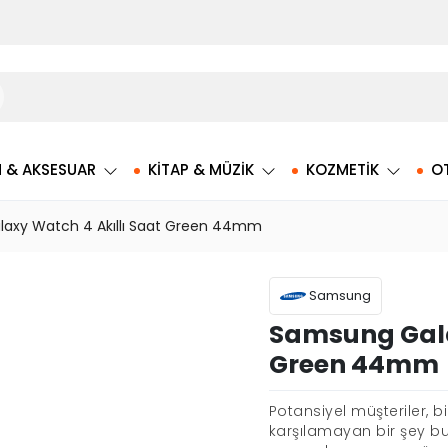
M & AKSESUAR
KITAP & MÜZIK
KOZMETIK
O
axy Watch 4 Akıllı Saat Green 44mm
Samsung
Samsung Gala
Green 44mm
Potansiyel müşteriler, bi
karşılamayan bir şey bu