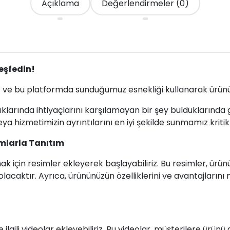
Açıklama
Değerlendirmeler (0)
Keşfedin!
z ve bu platformda sunduğumuz esnekliği kullanarak ürünü
tıklarında ihtiyaçlarını karşılamayan bir şey bulduklarınd
ya hizmetimizin ayrıntılarını en iyi şekilde sunmamız kriti
umlarla Tanıtım
k için resimler ekleyerek başlayabiliriz. Bu resimler, ürünü
olacaktır. Ayrıca, ürününüzün özelliklerini ve avantajlarını 
le ilgili videolar ekleyebiliriz. Bu videolar, müşterilere ü