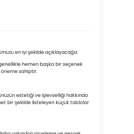
müzü en iyi şekilde açıklayacağız.
a genellikle hemen başka bir seçenek
k öneme sahiptir.
nüzün estetiği ve işlevselliği hakkında
net bir şekilde listeleyen küçük tablolar
rünü daha yakından inceleme ve gerçek