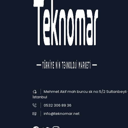
Mehmet Akif mah burcu sk no:5/2 Sultanbeyli 
İstanbul
0532 306 89 36
info@teknomar.net