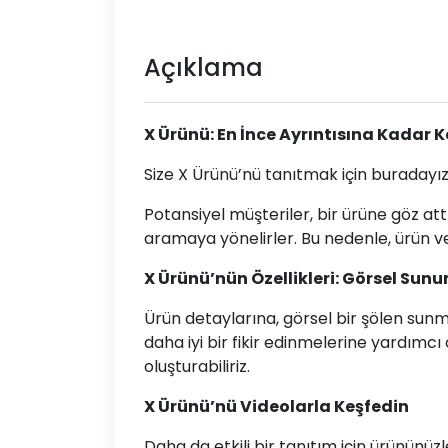
Açıklama
X Ürünü: En İnce Ayrıntısına Kadar 
Size X Ürünü’nü tanıtmak için buradayı
Potansiyel müşteriler, bir ürüne göz at
aramaya yönelirler. Bu nedenle, ürün ve
X Ürünü’nün Özellikleri: Görsel Sun
Ürün detaylarına, görsel bir şölen sunma
daha iyi bir fikir edinmelerine yardımcı 
oluşturabiliriz.
X Ürünü’nü Videolarla Keşfedin
Daha da etkili bir tanıtım için ürününüz