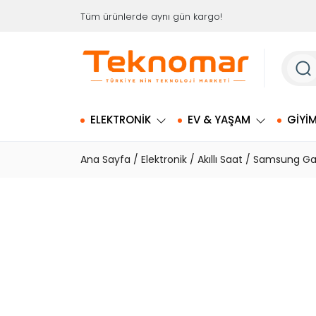
İçeriği
Tüm ürünlerde aynı gün kargo!
Geç
ELEKTRONIK
EV & YAŞAM
GIYI
Ana Sayfa
/
Elektronik
/
Akıllı Saat
/ Samsung Gal