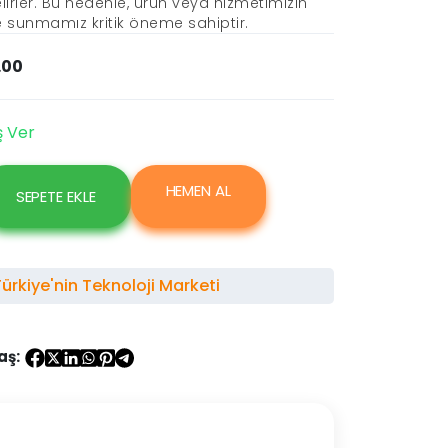
rler. Bu nedenle, ürün veya hizmetimizin
lde sunmamız kritik öneme sahiptir.
.00
ş Ver
HEMEN AL
SEPETE EKLE
rkiye'nin Teknoloji Marketi
aş: