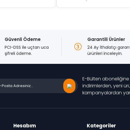
fiyat:
andaki
$2,699.00.
fiyat:
$2,499.00.
Güvenli Ödeme
Garantili Ürünler
PCI-DSS ile uçtan uca
24 Ay İthalatçı garan
şifreli ödeme.
ürünleri inceleyin.
E-Bülten aboneliğine
indirimlerden, yeni ü
kampanyalardan yara
Hesabım
Kategoriler