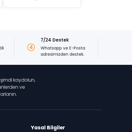
fiyat:
andaki
$19,999.00.
fiyat:
$17,299.00.
7/24 Destek
tili
Whatsapp ve E-Posta
adresimizden destek.
 şimdi kaydolun,
rünlerden ve
rlanın.
Yasal Bilgiler