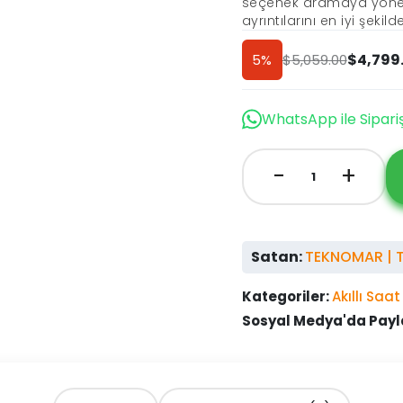
seçenek aramaya yöneli
ayrıntılarını en iyi şeki
$
4,799
$
5,059.00
5%
Orijinal
Şu
fiyat:
andaki
Discount
$5,059.00.
fiyat:
WhatsApp ile Sipari
$4,799.00.
-
+
Samsung
Galaxy
Watch
4
Satan:
TEKNOMAR | Tü
Akıllı
Saat
Kategoriler:
Akıllı Saat
Green
Sosyal Medya'da Payl
44mm
adet