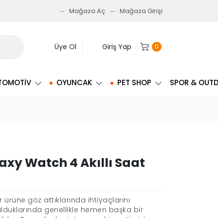
Mağaza Aç
Mağaza Girişi
Üye Ol
Giriş Yap
0
TOMOTIV
OYUNCAK
PET SHOP
SPOR & OUT
xy Watch 4 Akıllı Saat
r ürüne göz attıklarında ihtiyaçlarını
lduklarında genellikle hemen başka bir