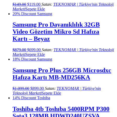
Orijinal
Şu
$
149.00
$
119.00
Satan:
TEKNOMAR | Türkiye'nin Teknoloji
fiyat:
andaki
Marketi
Sepete Ekle
$149.00.
fiyat:
20% Discount
Samsung
$119.00.
Samsung Pro Dayanıklılık 32GB
Video Gözetim Mikro Sd Hafıza
Kartı – Beyaz
Orijinal
Şu
$
879.00
$
699.00
Satan:
TEKNOMAR | Türkiye'nin Teknoloji
fiyat:
andaki
Marketi
Sepete Ekle
$879.00.
fiyat:
18% Discount
Samsung
$699.00.
Samsung Pro Plus 256GB Microsdxc
Hafıza Kartı MB-MD256KA
Orijinal
Şu
$
1,099.00
$
899.00
Satan:
TEKNOMAR | Türkiye'nin
fiyat:
andaki
Teknoloji Marketi
Sepete Ekle
$1,099.00.
fiyat:
14% Discount
Toshiba
$899.00.
Toshiba 4tb Toshıba 5400RPM P300
Sata3 128MB HDWD240UZSVA