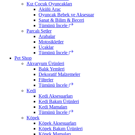
Kız Çocuk Oyuncakları
Akülü Araç
Oyuncak Bebek ve Aksesuar
Sanat & Bilim & Beceri
Tümünü İncele
Parçalı Setler
Arabalar
Motosikletler
Uçaklar
Tümünü İncele
Pet Shop
Akvaryum Ürünleri
Balık Yemleri
Dekoratif Malzemeler
Filtreler
Tümünü İncele
Kedi
Kedi Aksesuarları
Kedi Bakım Ürünleri
Kedi Mamaları
Tümünü İncele
Köpek
Köpek Aksesuarları
Köpek Bakım Ürünleri
Köpek Mamaları