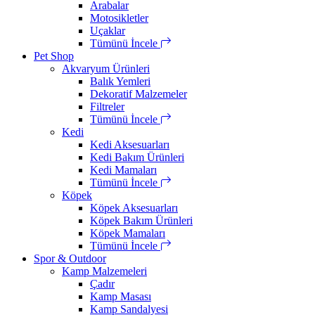
Arabalar
Motosikletler
Uçaklar
Tümünü İncele
Pet Shop
Akvaryum Ürünleri
Balık Yemleri
Dekoratif Malzemeler
Filtreler
Tümünü İncele
Kedi
Kedi Aksesuarları
Kedi Bakım Ürünleri
Kedi Mamaları
Tümünü İncele
Köpek
Köpek Aksesuarları
Köpek Bakım Ürünleri
Köpek Mamaları
Tümünü İncele
Spor & Outdoor
Kamp Malzemeleri
Çadır
Kamp Masası
Kamp Sandalyesi