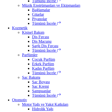
Tümünü İncele
Müzik Enstrümanları ve Ekipmanları
Bağlamalar
Gitarlar
Piyanolar
Tümünü İncele
Kozmetik
Kişisel Bakım
Diş Fırçası
Diş Macunu
Şarjlı Diş Fırçası
Tümünü İncele
Parfümler
Çocuk Parfüm
Erkek Parfüm
Kadın Parfüm
Tümünü İncele
Saç Bakımı
Saç Boyası
Saç Kremi
Şampuanlar
Tümünü İncele
Otomotiv
Motor Yağı ve Yakıt Katkıları
Hidrolik Yağı