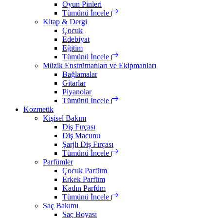
Oyun Pinleri
Tümünü İncele
Kitap & Dergi
Çocuk
Edebiyat
Eğitim
Tümünü İncele
Müzik Enstrümanları ve Ekipmanları
Bağlamalar
Gitarlar
Piyanolar
Tümünü İncele
Kozmetik
Kişisel Bakım
Diş Fırçası
Diş Macunu
Şarjlı Diş Fırçası
Tümünü İncele
Parfümler
Çocuk Parfüm
Erkek Parfüm
Kadın Parfüm
Tümünü İncele
Saç Bakımı
Saç Boyası