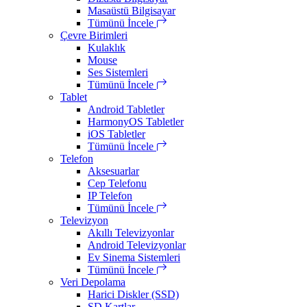
Masaüstü Bilgisayar
Tümünü İncele
Çevre Birimleri
Kulaklık
Mouse
Ses Sistemleri
Tümünü İncele
Tablet
Android Tabletler
HarmonyOS Tabletler
iOS Tabletler
Tümünü İncele
Telefon
Aksesuarlar
Cep Telefonu
IP Telefon
Tümünü İncele
Televizyon
Akıllı Televizyonlar
Android Televizyonlar
Ev Sinema Sistemleri
Tümünü İncele
Veri Depolama
Harici Diskler (SSD)
SD Kartlar