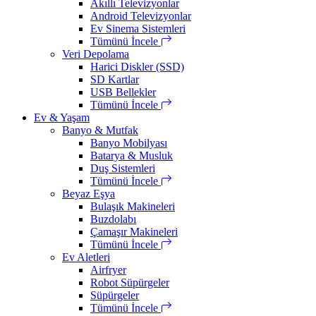
Akıllı Televizyonlar
Android Televizyonlar
Ev Sinema Sistemleri
Tümünü İncele
Veri Depolama
Harici Diskler (SSD)
SD Kartlar
USB Bellekler
Tümünü İncele
Ev & Yaşam
Banyo & Mutfak
Banyo Mobilyası
Batarya & Musluk
Duş Sistemleri
Tümünü İncele
Beyaz Eşya
Bulaşık Makineleri
Buzdolabı
Çamaşır Makineleri
Tümünü İncele
Ev Aletleri
Airfryer
Robot Süpürgeler
Süpürgeler
Tümünü İncele