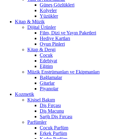
Güneş Gözlükleri
Kolyeler
Yüzükler
Kitap & Müzik
Dijital Ürünler
Film, Dizi ve Yayın Paketleri
Hediye Kartları
Oyun Pinleri
Kitap & Dergi
Çocuk
Edebiyat
Eğitim
Müzik Enstrümanları ve Ekipmanları
Bağlamalar
Gitarlar
Piyanolar
Kozmetik
Kişisel Bakım
Diş Fırçası
Diş Macunu
Şarjlı Diş Fırçası
Parfümler
Çocuk Parfüm
Erkek Parfüm
Kadın Parfüm