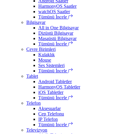
Android Saatler
HarmonyOS Saatler
watchOS Saatler
Tümünü İncele
Bilgisayar
All in One Bilgisayar
Dizüstü Bilgisayar
Masaüstü Bilgisayar
Tümünü İncele
Çevre Birimleri
Kulaklık
Mouse
Ses Sistemleri
Tümünü İncele
Tablet
Android Tabletler
HarmonyOS Tabletler
iOS Tabletler
Tümünü İncele
Telefon
Aksesuarlar
Cep Telefonu
IP Telefon
Tümünü İncele
Televizyon