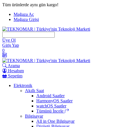
İçeriği
Tüm ürünlerde aynı gün kargo!
Geç
Mağaza Aç
Mağaza Girişi
Üye Ol
Giriş Yap
0
Arama
Hesabım
Sepetim
Elektronik
Akıllı Saat
Android Saatler
HarmonyOS Saatler
watchOS Saatler
Tümünü İncele
Bilgisayar
All in One Bilgisayar
Dizüstü Bilgisayar