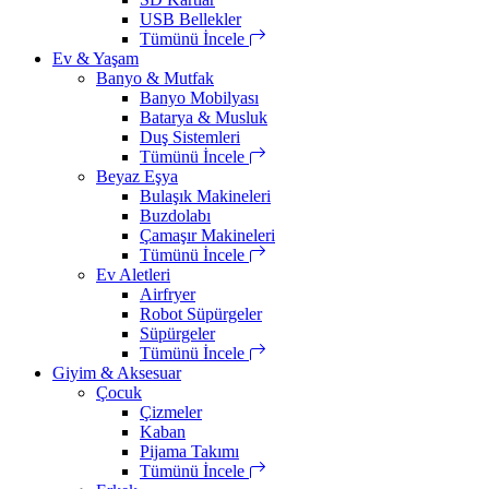
USB Bellekler
Tümünü İncele
Ev & Yaşam
Banyo & Mutfak
Banyo Mobilyası
Batarya & Musluk
Duş Sistemleri
Tümünü İncele
Beyaz Eşya
Bulaşık Makineleri
Buzdolabı
Çamaşır Makineleri
Tümünü İncele
Ev Aletleri
Airfryer
Robot Süpürgeler
Süpürgeler
Tümünü İncele
Giyim & Aksesuar
Çocuk
Çizmeler
Kaban
Pijama Takımı
Tümünü İncele