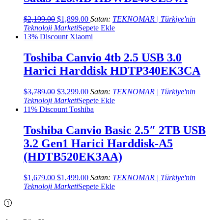
Orijinal
Şu
$
2,199.00
$
1,899.00
Satan:
TEKNOMAR | Türkiye'nin
fiyat:
andaki
Teknoloji Marketi
Sepete Ekle
$2,199.00.
fiyat:
13% Discount
Xiaomi
$1,899.00.
Toshiba Canvio 4tb 2.5 USB 3.0
Harici Harddisk HDTP340EK3CA
Orijinal
Şu
$
3,789.00
$
3,299.00
Satan:
TEKNOMAR | Türkiye'nin
fiyat:
andaki
Teknoloji Marketi
Sepete Ekle
$3,789.00.
fiyat:
11% Discount
Toshiba
$3,299.00.
Toshiba Canvio Basic 2.5″ 2TB USB
3.2 Gen1 Harici Harddisk-A5
(HDTB520EK3AA)
Orijinal
Şu
$
1,679.00
$
1,499.00
Satan:
TEKNOMAR | Türkiye'nin
fiyat:
andaki
Teknoloji Marketi
Sepete Ekle
$1,679.00.
fiyat:
$1,499.00.