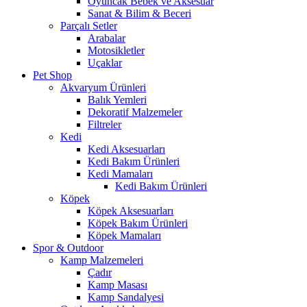
Oyuncak Bebek ve Aksesuar
Sanat & Bilim & Beceri
Parçalı Setler
Arabalar
Motosikletler
Uçaklar
Pet Shop
Akvaryum Ürünleri
Balık Yemleri
Dekoratif Malzemeler
Filtreler
Kedi
Kedi Aksesuarları
Kedi Bakım Ürünleri
Kedi Mamaları
Kedi Bakım Ürünleri
Köpek
Köpek Aksesuarları
Köpek Bakım Ürünleri
Köpek Mamaları
Spor & Outdoor
Kamp Malzemeleri
Çadır
Kamp Masası
Kamp Sandalyesi