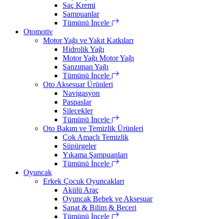
Saç Kremi
Şampuanlar
Tümünü İncele
Otomotiv
Motor Yağı ve Yakıt Katkıları
Hidrolik Yağı
Motor Yağı Motor Yağı
Şanzıman Yağı
Tümünü İncele
Oto Aksesuar Ürünleri
Navigasyon
Paspaslar
Silecekler
Tümünü İncele
Oto Bakım ve Temizlik Ürünleri
Çok Amaçlı Temizlik
Süpürgeler
Yıkama Şampuanları
Tümünü İncele
Oyuncak
Erkek Çocuk Oyuncakları
Akülü Araç
Oyuncak Bebek ve Aksesuar
Sanat & Bilim & Beceri
Tümünü İncele