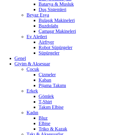
Batarya & Musluk
Duş Sistemleri
Beyaz Eşya
Bulaşık Makineleri
Buzdolabı
Çamaşır Makineleri
Ev Aletleri
Airfryer
Robot Süpürgeler
Süpürgeler
Genel
Giyim & Aksesuar
Çocuk
Çizmeler
Kaban
Pijama Takımı
Erkek
Gömlek
T-Shirt
Takım Elbise
Kadın
Bluz
Elbise
Triko & Kazak
Takı & Aksesuarlar