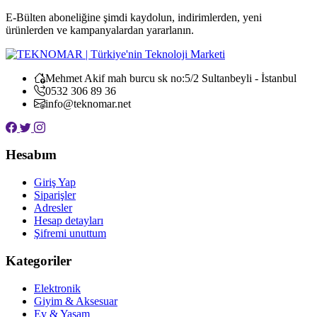
E-Bülten aboneliğine şimdi kaydolun, indirimlerden, yeni
ürünlerden ve kampanyalardan yararlanın.
Mehmet Akif mah burcu sk no:5/2 Sultanbeyli - İstanbul
0532 306 89 36
info@teknomar.net
Hesabım
Giriş Yap
Siparişler
Adresler
Hesap detayları
Şifremi unuttum
Kategoriler
Elektronik
Giyim & Aksesuar
Ev & Yaşam