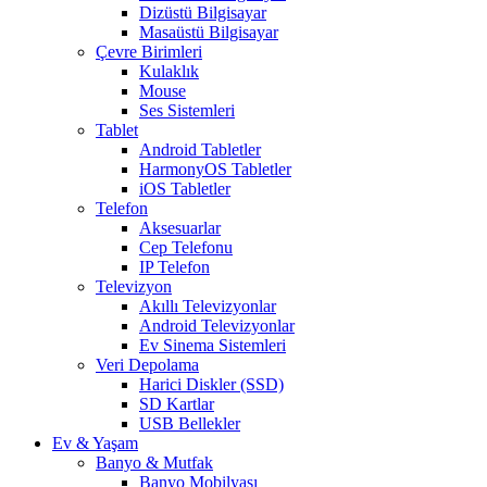
Dizüstü Bilgisayar
Masaüstü Bilgisayar
Çevre Birimleri
Kulaklık
Mouse
Ses Sistemleri
Tablet
Android Tabletler
HarmonyOS Tabletler
iOS Tabletler
Telefon
Aksesuarlar
Cep Telefonu
IP Telefon
Televizyon
Akıllı Televizyonlar
Android Televizyonlar
Ev Sinema Sistemleri
Veri Depolama
Harici Diskler (SSD)
SD Kartlar
USB Bellekler
Ev & Yaşam
Banyo & Mutfak
Banyo Mobilyası