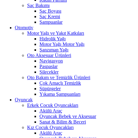
Saç Bakımı
Saç Boyası
Saç Kremi
Şampuanlar
Otomotiv
Motor Yağı ve Yakıt Katkıları
Hidrolik Yağı
Motor Yağı Motor Yağı
Şanzıman Yağı
Oto Aksesuar Ürünleri
Navigasyon
Paspaslar
Silecekler
Oto Bakım ve Temizlik Ürünleri
Çok Amaçlı Temizlik
Süpürgeler
Yıkama Şampuanları
Oyuncak
Erkek Çocuk Oyuncakları
Akülü Araç
Oyuncak Bebek ve Aksesuar
Sanat & Bilim & Beceri
Kız Çocuk Oyuncakları
Akülü Araç