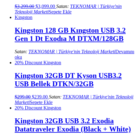
Orijinal
Şu
$
3,299.00
$
3,099.00
Satan:
TEKNOMAR | Türkiye'nin
fiyat:
andaki
Teknoloji Marketi
Sepete Ekle
$3,299.00.
fiyat:
Kingston
$3,099.00.
Kingston 128 GB Kıngston USB 3.2
Gen 1 Dt Exodıa M DTXM/128GB
Satan:
TEKNOMAR | Türkiye'nin Teknoloji Marketi
Devamını
oku
20% Discount
Kingston
Kingston 32GB DT Kyson USB3.2
USB Bellek DTKN/32GB
Orijinal
Şu
$
299.00
$
239.00
Satan:
TEKNOMAR | Türkiye'nin Teknoloji
fiyat:
andaki
Marketi
Sepete Ekle
$299.00.
fiyat:
20% Discount
Kingston
$239.00.
Kingston 32GB USB 3.2 Exodia
Datatraveler Exodia (Black + White)