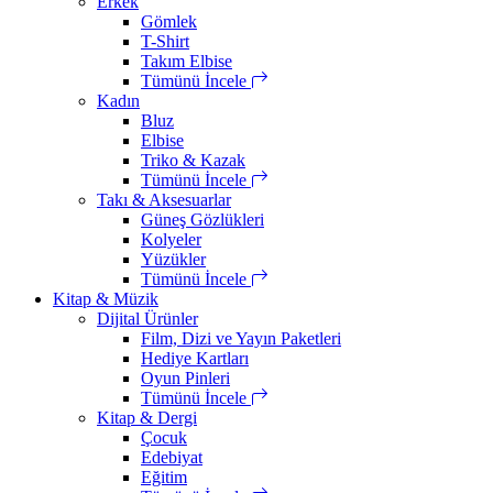
Erkek
Gömlek
T-Shirt
Takım Elbise
Tümünü İncele
Kadın
Bluz
Elbise
Triko & Kazak
Tümünü İncele
Takı & Aksesuarlar
Güneş Gözlükleri
Kolyeler
Yüzükler
Tümünü İncele
Kitap & Müzik
Dijital Ürünler
Film, Dizi ve Yayın Paketleri
Hediye Kartları
Oyun Pinleri
Tümünü İncele
Kitap & Dergi
Çocuk
Edebiyat
Eğitim