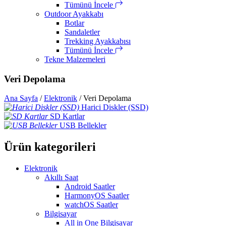
Tümünü İncele
Outdoor Ayakkabı
Botlar
Sandaletler
Trekking Ayakkabısı
Tümünü İncele
Tekne Malzemeleri
Veri Depolama
Ana Sayfa
/
Elektronik
/ Veri Depolama
Harici Diskler (SSD)
SD Kartlar
USB Bellekler
Ürün kategorileri
Elektronik
Akıllı Saat
Android Saatler
HarmonyOS Saatler
watchOS Saatler
Bilgisayar
All in One Bilgisayar