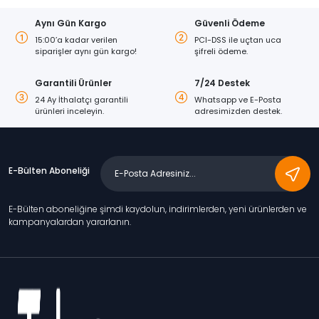
Aynı Gün Kargo
Güvenli Ödeme
15:00’a kadar verilen
PCI-DSS ile uçtan uca
siparişler aynı gün kargo!
şifreli ödeme.
Garantili Ürünler
7/24 Destek
24 Ay İthalatçı garantili
Whatsapp ve E-Posta
ürünleri inceleyin.
adresimizden destek.
E-Bülten Aboneliği
E-Bülten aboneliğine şimdi kaydolun, indirimlerden, yeni ürünlerden ve
kampanyalardan yararlanın.