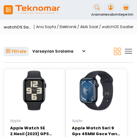
İçeriği
Geç
Arama
Hesabım
Sepetim
watchOS Saatler
Ana Sayfa
/
Elektronik
/
Akıllı Saat
/ watchOS Saatler
Filtrele
Apple
Apple
Apple Watch SE
Apple Watch Seri 9
2.Nesil (2023) GPS
Gps 45MM Gece Yarısı