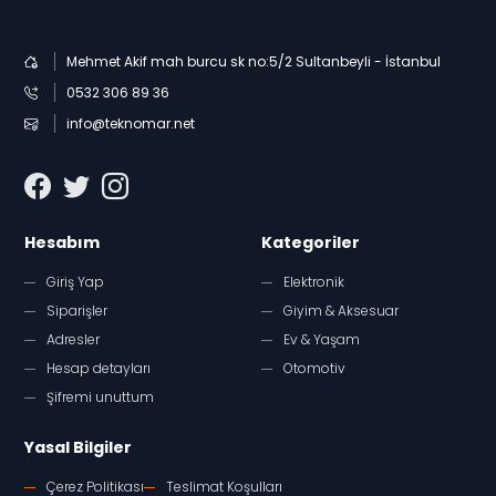
Mehmet Akif mah burcu sk no:5/2 Sultanbeyli - İstanbul
0532 306 89 36
info@teknomar.net
Hesabım
Kategoriler
Giriş Yap
Elektronik
Siparişler
Giyim & Aksesuar
Adresler
Ev & Yaşam
Hesap detayları
Otomotiv
Şifremi unuttum
Yasal Bilgiler
Çerez Politikası
Teslimat Koşulları