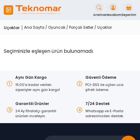
İçeriği
Geç
Arama
Hesabım
Sepetim
Uçaklar
Ana Sayfa
/
Oyuncak
/
Parçalı Setler
/ Uçaklar
Seçiminizle eşleşen ürün bulunamadı.
Aynı Gün Kargo
Güvenli Ödeme
15:00’a kadar verilen
PCI-DSS ile uçtan uca
siparişler aynı gün kargo!
şifreli ödeme.
Garantili Ürünler
7/24 Destek
24 Ay İthalatçı garantili
Whatsapp ve E-Posta
ürünleri inceleyin.
adresimizden destek.