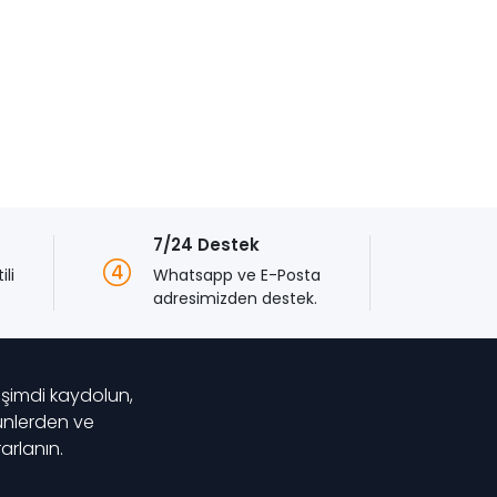
7/24 Destek
tili
Whatsapp ve E-Posta
adresimizden destek.
 şimdi kaydolun,
rünlerden ve
rlanın.