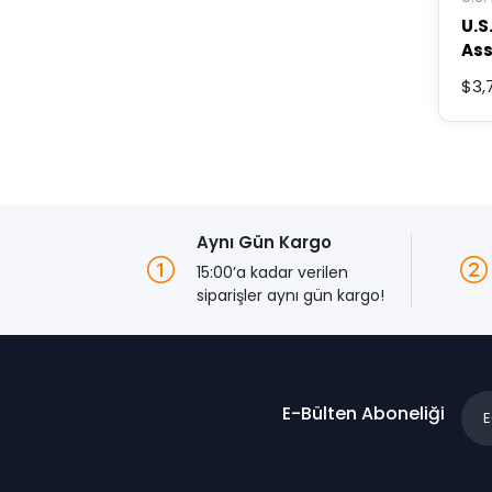
USB Bellekler
U.S
Ev & Yaşam
Ass
Çoc
Banyo & Mutfak
$
3,
Ka
Banyo Mobilyası
Bu
ürünü
Batarya & Musluk
birde
Duş Sistemleri
fazla
Beyaz Eşya
varya
Bulaşık Makineleri
var.
Aynı Gün Kargo
Buzdolabı
Seçen
15:00’a kadar verilen
Çamaşır Makineleri
ürün
siparişler aynı gün kargo!
sayfa
Ev Aletleri
seçileb
Airfryer
Robot Süpürgeler
E-Bülten Aboneliği
Süpürgeler
Genel
Giyim & Aksesuar