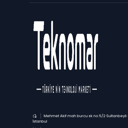
Çocuk
Çizmeler
Kaban
Pijama Takımı
Erkek
Gömlek
T-Shirt
Takım Elbise
Kadın
Bluz
Elbise
Triko & Kazak
Takı & Aksesuarlar
Güneş Gözlükleri
Mehmet Akif mah burcu sk no:5/2 Sultanbeyli 
Kolyeler
İstanbul
Yüzükler