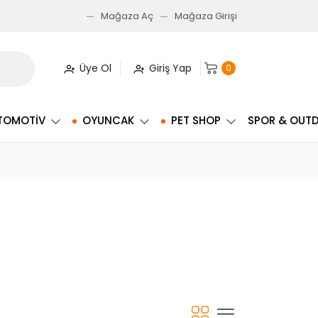
Mağaza Aç
Mağaza Girişi
Üye Ol
Giriş Yap
0
TOMOTIV
OYUNCAK
PET SHOP
SPOR & OUT