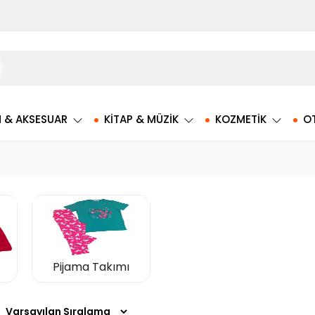
M & AKSESUAR
KITAP & MÜZIK
KOZMETIK
O
Pijama Takımı