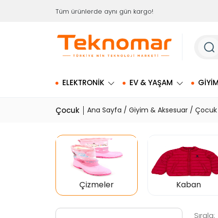
İçeriği
Tüm ürünlerde aynı gün kargo!
Geç
ELEKTRONIK
EV & YAŞAM
GIYI
Çocuk
Ana Sayfa
/
Giyim & Aksesuar
/ Çocuk
Çizmeler
Kaban
Sırala: