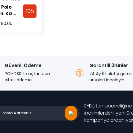
varyasyonu
varyasyonu
. Polo
var.
var.
10%
n. Kız
Seçenekler
Seçenekler
uk Lila
ürün
ürün
790.00
Discount
ban
sayfasından
sayfasından
seçilebilir
seçilebilir
n
n
syonu
Güvenli Ödeme
Garantili Ürünler
ekler
PCI-DSS ile uçtan uca
24 Ay İthalatçı garan
şifreli ödeme.
ürünleri inceleyin.
sından
ilir
E-Bülten aboneliğine
indirimlerden, yeni ü
kampanyalardan yara