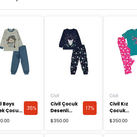
Civil
Civil
il Boys
Civil Çocuk
Civil Kız
35%
17%
ek Çocuk
Desenli
Çocuk
jama
Pijama
Unicorn
0.00
$
350.00
$
350.00
Discount
Discount
ımı 2-5
Takımı,
Desen
Bu
Bu
 Indigo
Lacivert
Pijama
n
ürünün
ürünün