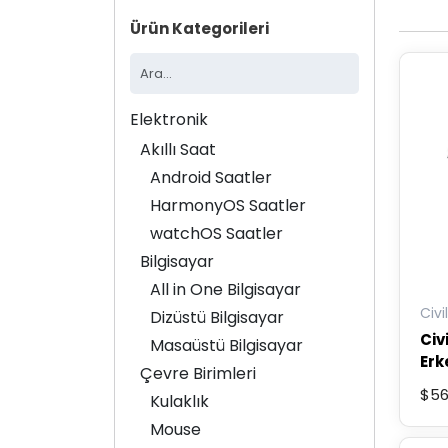
Ürün Kategorileri
Elektronik
Akıllı Saat
Android Saatler
HarmonyOS Saatler
watchOS Saatler
Bilgisayar
All in One Bilgisayar
Civil
Dizüstü Bilgisayar
Civ
Masaüstü Bilgisayar
Erk
Çevre Birimleri
Pi
$
56
Kulaklık
Tak
Bu
Yaş
Mouse
ürünü