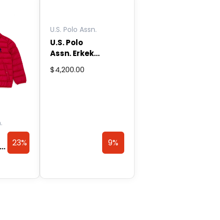
vi
U.S. Polo Assn.
U.S. Polo
Assn. Erkek
Çocuk
$
4,200.00
Lacivert
Bu
Mont
ürünün
birden
fazla
.
varyasyonu
var.
23%
9%
Seçenekler
ürün
Discount
Discount
nt
sayfasından
seçilebilir