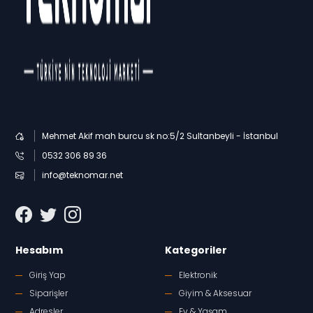
Mehmet Akif mah burcu sk no:5/2 Sultanbeyli - İstanbul
0532 306 89 36
info@teknomar.net
Hesabım
Kategoriler
Giriş Yap
Elektronik
Siparişler
Giyim & Aksesuar
Adresler
Ev & Yaşam