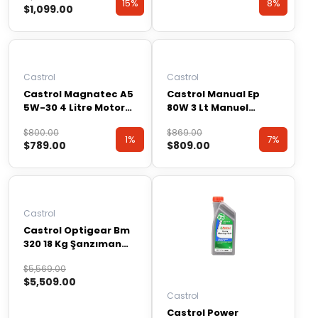
15%
8%
$
1,099.00
fiyat:
andaki
$1,299.00.
fiyat:
Discount
Discount
$1,099.00.
Castrol
Castrol
Castrol Magnatec A5
Castrol Manual Ep
5W-30 4 Litre Motor
80W 3 Lt Manuel
Yağı ( Üretim Yılı: 2023
Transmisyon ve
Orijinal
Şu
Orijinal
Şu
$
800.00
$
869.00
)
Şanzıman Yağı
1%
7%
$
789.00
$
809.00
fiyat:
andaki
fiyat:
andaki
$800.00.
fiyat:
$869.00.
fiyat:
Discount
Discount
$789.00.
$809.00.
Castrol
Castrol Optigear Bm
320 18 Kg Şanzıman
Yağı ( Üretim Yılı: 2022
Orijinal
Şu
$
5,569.00
)
$
5,509.00
fiyat:
andaki
Castrol
$5,569.00.
fiyat:
Castrol Power
$5,509.00.