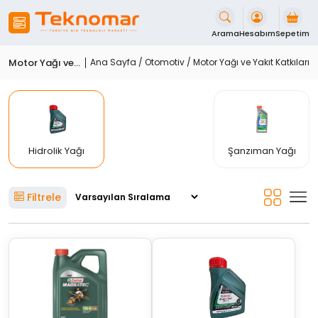
İçeriği
Geç
Arama
Hesabım
Sepetim
Motor Yağı ve Yakıt Katkıları
Ana Sayfa
/
Otomotiv
/ Motor Yağı ve Yakıt Katkıları
Hidrolik Yağı
Şanzıman Yağı
Filtrele