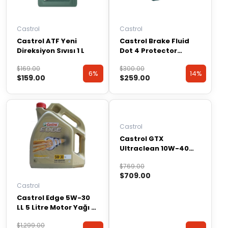
Castrol
Castrol
Castrol ATF Yeni
Castrol Brake Fluid
Direksiyon Sıvısı 1 L
Dot 4 Protector
Series Fren Hidroliği
Orijinal
Şu
Orijinal
Şu
$
169.00
$
300.00
500 ML
6%
14%
$
159.00
$
259.00
fiyat:
andaki
fiyat:
andaki
$169.00.
fiyat:
$300.00.
fiyat:
Discount
Discount
$159.00.
$259.00.
Castrol
Castrol GTX
Ultraclean 10W-40
A3/B4 4 Litre Motor
Orijinal
Şu
$
769.00
Yağı ( Üretim Yılı: 2023
$
709.00
fiyat:
andaki
)
Castrol
$769.00.
fiyat:
Castrol Edge 5W-30
$709.00.
LL 5 Litre Motor Yağı (
Üretim Yılı: 2023 )
Orijinal
Şu
$
1,299.00