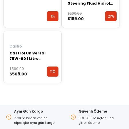
Steering Fluid Hidrolik
Direksiyon Sistem
Orijinal
Şu
$
200.00
Yağı 1 L
1%
21%
$
159.00
fiyat:
andaki
$200.00.
fiyat:
Discount
Discount
$159.00.
Castrol
Castrol Universal
75W-90 1 Litre
Şanzıman Yağı (
Orijinal
Şu
$
569.00
Üretim Yılı: 2022 )
11%
$
509.00
fiyat:
andaki
$569.00.
fiyat:
Discount
$509.00.
Aynı Gün Kargo
Güvenli Ödeme
15:00’a kadar verilen
PCI-DSS ile uçtan uca
siparişler aynı gün kargo!
şifreli ödeme.