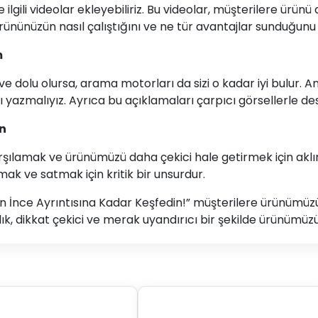
le ilgili videolar ekleyebiliriz. Bu videolar, müşterilere ü
ününüzün nasıl çalıştığını ve ne tür avantajlar sunduğunu 
m
e dolu olursa, arama motorları da sizi o kadar iyi bulur. A
yı yazmalıyız. Ayrıca bu açıklamaları çarpıcı görsellerle de
ın
karşılamak ve ürünümüzü daha çekici hale getirmek için akl
mak ve satmak için kritik bir unsurdur.
ü: En İnce Ayrıntısına Kadar Keşfedin!” müşterilere ürünü
ık, dikkat çekici ve merak uyandırıcı bir şekilde ürünümüzü