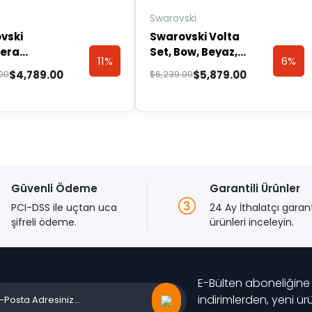
Swarovski
vski
Swarovski Volta
era
Set, Bow, Beyaz,
11%
6%
11%
6%
ngular
Rodyum Kaplama
Orijinal
Şu
$
4,789.00
$
5,879.00
00
$
6,239.00
, Beyaz,
– 5660118
fiyat:
andaki
Discount
Disco
Discount
Disco
um Kaplama,
.00.
$6,239.00.
fiyat:
600855
.00.
$5,879.00.
Güvenli Ödeme
Garantili Ürünler
PCI-DSS ile uçtan uca
24 Ay İthalatçı garan
şifreli ödeme.
ürünleri inceleyin.
E-Bülten aboneliğine
indirimlerden, yeni ü