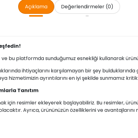
Açıklama
Değerlendirmeler (0)
Keşfedin!
z ve bu platformda sunduğumuz esnekliği kullanarak ürünü
tıklarında ihtiyaçlarını karşılamayan bir şey bulduklarınd
ya hizmetimizin ayrıntılarını en iyi şekilde sunmamız kriti
umlarla Tanıtım
k için resimler ekleyerek başlayabiliriz. Bu resimler, ürünü
olacaktır. Ayrıca, ürününüzün özelliklerini ve avantajlarını 