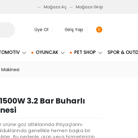
Mağaza Aç
Mağaza Girişi
Üye Ol
Giriş Yap
0
TOMOTIV
OYUNCAK
PET SHOP
SPOR & OUT
k Makinesi
 1500W 3.2 Bar Buharlı
nesi
r ürüne göz attıklarında ihtiyaçlarını
lduklarında genellikle hemen başka bir
rler. Bu nedenle, ürün veya hizmetimizin