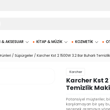
M & AKSESUAR
KITAP & MÜZIK
KOZMETIK
O
rünleri
/
Süpürgeler
/ Karcher Kst 2 1500W 3.2 Bar Buharlı Temizli
Karcher
Karcher Kst 2
Temizlik Maki
Potansiyel müşteriler, bi
karşılamayan bir şey bu
seçenek aramaya yöneli