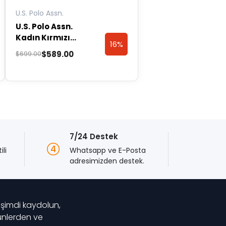
U.S. Polo Assn.
U.S. Polo Assn.
Kadın Kırmızı
16%
16%
Örme Elbise
Orijinal
Şu
$
589.00
$
699.00
50269546-VR030
fiyat:
andaki
unt
Discount
unt
Discount
$699.00.
fiyat:
$589.00.
7/24 Destek
tili
Whatsapp ve E-Posta
adresimizden destek.
 şimdi kaydolun,
rünlerden ve