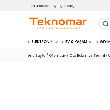
İçeriği
Tüm ürünlerde aynı gün kargo!
Geç
ELEKTRONIK
EV & YAŞAM
GIYI
Ana Sayfa
/
Otomotiv
/
Oto Bakım ve Temizlik Ü