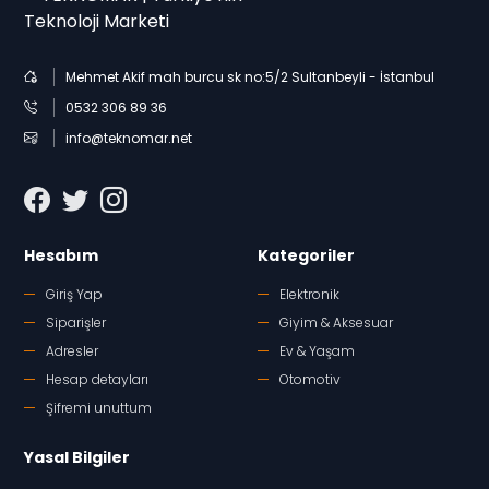
Mehmet Akif mah burcu sk no:5/2 Sultanbeyli - İstanbul
0532 306 89 36
info@teknomar.net
Hesabım
Kategoriler
Giriş Yap
Elektronik
Siparişler
Giyim & Aksesuar
Adresler
Ev & Yaşam
Hesap detayları
Otomotiv
Şifremi unuttum
Yasal Bilgiler