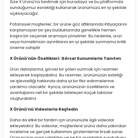
Size X Ürünü’nü tanıtmak için buradayız ve bu platformda
sunduğumuz esnekliği kullanarak ürünümüzü en iyi şekilde
açıklayacağız.
Potansiyel müşteriler, bir ürüne göz attıklarında ihtiyaçlarını
karşılamayan bir şey bulduklarında genellikle hemen
başka bir seçenek aramaya yönelirler. Bu nedenle, ürün
veya hizmetimizin ayrıntılarını en iyi şekilde sunmamız kritik
öneme sahiptir.
X Ürünü’nün Özellikleri: Görsel Sunumlarla Tanıtım
Ürün detaylarına, görsel bir şölen sunmak için resimler
ekleyerek başlayabiliriz. Bu resimler, ürününüzün estetiği
ve işlevselliği hakkında daha iyi bir fikir edinmelerine
yardımcı olacaktır. Ayrıca, ürününüzün özelliklerini ve
avantajlarını net bir şekilde listeleyen küçük tablolar
oluşturabiliriz.
X Ürünü’nü Videolarla Keşfedin
Daha da etkili bir tanıtım için ürününüzle ilgili videolar
ekleyebiliriz. Bu videolar, müşterilere ürünü daha yakından
inceleme ve gerçek kullanımını gözlemleme fırsatı sunar.
Ürününüzün nasıl çalıştığını ve ne tür avantajlar sunduğunu