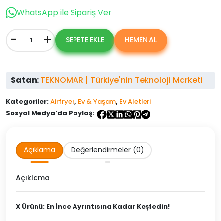
$7,600.00.
fiyat:
WhatsApp ile Sipariş Ver
$6,500.00.
-
+
SEPETE EKLE
HEMEN AL
Karaca
Air
Pro
Cook
Satan:
TEKNOMAR | Türkiye'nin Teknoloji Marketi
Köz
XL
Airfryer
Kategoriler:
Airfryer
,
Ev & Yaşam
,
Ev Aletleri
Black
Sosyal Medya'da Paylaş:
Gold
adet
Açıklama
Değerlendirmeler (0)
Açıklama
X Ürünü: En İnce Ayrıntısına Kadar Keşfedin!