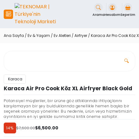
İçeriği
Geç
Arama
Hesabım
Sepetim
Ana Sayfa
/
Ev & Yaşam
/
Ev Aletleri
/
Airfryer
/ Karaca Air Pro Cook Köz XL
🔍
Karaca
Karaca Air Pro Cook Köz XL Airfryer Black Gold
Potansiyel müşteriler, bir ürüne göz attıklarında ihtiyaçlarını
karşılamayan bir şey bulduklarında genellikle hemen başka bir
seçenek aramaya yönelirler. Bu nedenle, ürün veya hizmetimizin
ayrıntılarını en iyi şekilde sunmamız kritik öneme sahiptir.
$
6,500.00
14%
$
7,600.00
Orijinal
Şu
fiyat:
andaki
Discount