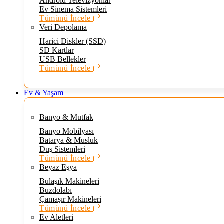
Android Televizyonlar
Ev Sinema Sistemleri
Tümünü İncele
Veri Depolama
Harici Diskler (SSD)
SD Kartlar
USB Bellekler
Tümünü İncele
Ev & Yaşam
Banyo & Mutfak
Banyo Mobilyası
Batarya & Musluk
Duş Sistemleri
Tümünü İncele
Beyaz Eşya
Bulaşık Makineleri
Buzdolabı
Çamaşır Makineleri
Tümünü İncele
Ev Aletleri