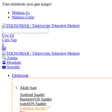
İçeriği
Tüm ürünlerde aynı gün kargo!
Geç
Mağaza Aç
Mağaza Girişi
Üye Ol
Giriş Yap
0
Arama
Hesabım
Sepetim
Elektronik
Akıllı Saat
Android Saatler
HarmonyOS Saatler
watchOS Saatler
Tümünü İncele