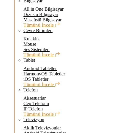
Bilgisayar
All in One Bilgisayar
Dizüstü Bilgisayar
Masaüstü Bilgisayar
Tümünü İncele
Çevre Birimleri
Kulaklık
Mouse
Ses Sistemleri
Tümünü İncele
Tablet
Android Tabletler
HarmonyOS Tabletler
iOS Tabletler
Tümünü İncele
Telefon
Aksesuarlar
Cep Telefonu
IP Telefon
Tümünü İncele
Televizyon
Akıllı Televizyonlar