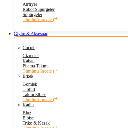
Airfryer
Robot Süpürgeler
Süpürgeler
Tümünü İncele
Giyim & Aksesuar
Çocuk
Çizmeler
Kaban
Pijama Takımı
Tümünü İncele
Erkek
Gömlek
T-Shirt
Takım Elbise
Tümünü İncele
Kadın
Bluz
Elbise
Triko & Kazak