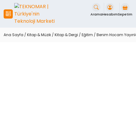
İçeriği
Geç
Arama
Hesabım
Sepetim
Ana Sayfa
/
Kitap & Müzik
/
Kitap & Dergi
/
Eğitim
/ Benim Hocam Yayınla