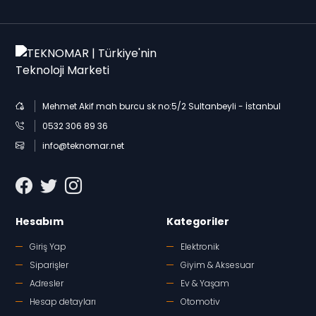
Mehmet Akif mah burcu sk no:5/2 Sultanbeyli - İstanbul
0532 306 89 36
info@teknomar.net
Hesabım
Kategoriler
Giriş Yap
Elektronik
Siparişler
Giyim & Aksesuar
Adresler
Ev & Yaşam
Hesap detayları
Otomotiv