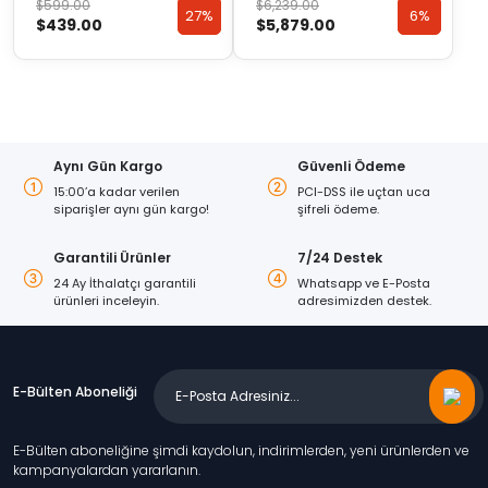
Orijinal
Şu
Orijinal
Şu
$
599.00
$
6,239.00
27%
27%
6%
6%
$
439.00
$
5,879.00
fiyat:
andaki
fiyat:
andaki
$599.00.
fiyat:
$6,239.00.
fiyat:
Discount
Discount
Discount
Discount
$439.00.
$5,879.00.
Aynı Gün Kargo
Güvenli Ödeme
15:00’a kadar verilen
PCI-DSS ile uçtan uca
siparişler aynı gün kargo!
şifreli ödeme.
Garantili Ürünler
7/24 Destek
24 Ay İthalatçı garantili
Whatsapp ve E-Posta
ürünleri inceleyin.
adresimizden destek.
E-Bülten Aboneliği
E-Bülten aboneliğine şimdi kaydolun, indirimlerden, yeni ürünlerden ve
kampanyalardan yararlanın.