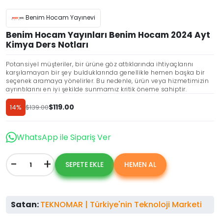
Benim Hocam Yayınevi
Benim Hocam Yayınları Benim Hocam 2024 Ayt
Kimya Ders Notları
Potansiyel müşteriler, bir ürüne göz attıklarında ihtiyaçlarını
karşılamayan bir şey bulduklarında genellikle hemen başka bir
seçenek aramaya yönelirler. Bu nedenle, ürün veya hizmetimizin
ayrıntılarını en iyi şekilde sunmamız kritik öneme sahiptir.
$
119.00
14%
$
139.00
Orijinal
Şu
fiyat:
andaki
Discount
$139.00.
fiyat:
WhatsApp ile Sipariş Ver
$119.00.
-
+
SEPETE EKLE
HEMEN AL
Benim
Hocam
Yayınları
Benim
Satan:
TEKNOMAR | Türkiye'nin Teknoloji Marketi
Hocam
2024