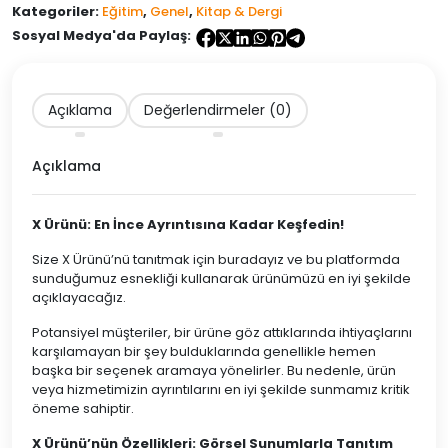
Ayt
Kategoriler:
Eğitim
,
Genel
,
Kitap & Dergi
Kimya
Sosyal Medya'da Paylaş:
Ders
Notları
adet
Açıklama
Değerlendirmeler (0)
Açıklama
X Ürünü: En İnce Ayrıntısına Kadar Keşfedin!
Size X Ürünü’nü tanıtmak için buradayız ve bu platformda
sunduğumuz esnekliği kullanarak ürünümüzü en iyi şekilde
açıklayacağız.
Potansiyel müşteriler, bir ürüne göz attıklarında ihtiyaçlarını
karşılamayan bir şey bulduklarında genellikle hemen
başka bir seçenek aramaya yönelirler. Bu nedenle, ürün
veya hizmetimizin ayrıntılarını en iyi şekilde sunmamız kritik
öneme sahiptir.
X Ürünü’nün Özellikleri: Görsel Sunumlarla Tanıtım