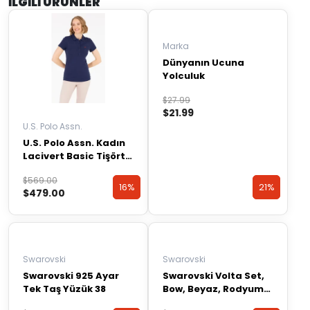
İLGILI ÜRÜNLER
Marka
Dünyanın Ucuna
Yolculuk
Orijinal
Şu
$
27.99
$
21.99
fiyat:
andaki
U.S. Polo Assn.
$27.99.
fiyat:
U.S. Polo Assn. Kadın
$21.99.
Lacivert Basic Tişört
50266348-VR033
Orijinal
Şu
$
569.00
16%
16%
21%
21%
$
479.00
fiyat:
andaki
$569.00.
fiyat:
Discount
Discount
Discount
Discount
$479.00.
Swarovski
Swarovski
Swarovski 925 Ayar
Swarovski Volta Set,
Tek Taş Yüzük 38
Bow, Beyaz, Rodyum
Kaplama – 5660118