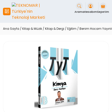
İçeriği
Geç
Arama
Hesabım
Sepetim
Ana Sayfa
/
Kitap & Müzik
/
Kitap & Dergi
/
Eğitim
/ Benim Hocam Yayınlar