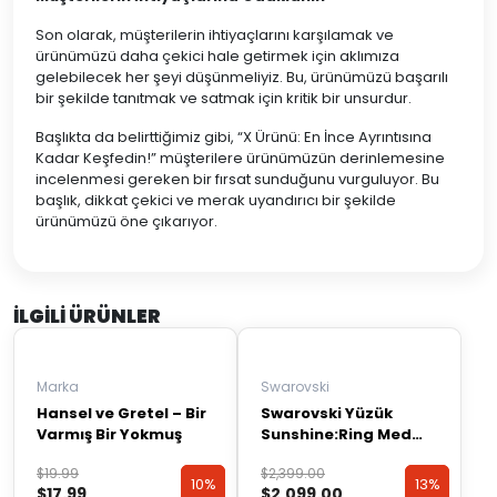
Son olarak, müşterilerin ihtiyaçlarını karşılamak ve
ürünümüzü daha çekici hale getirmek için aklımıza
gelebilecek her şeyi düşünmeliyiz. Bu, ürünümüzü başarılı
bir şekilde tanıtmak ve satmak için kritik bir unsurdur.
Başlıkta da belirttiğimiz gibi, “X Ürünü: En İnce Ayrıntısına
Kadar Keşfedin!” müşterilere ürünümüzün derinlemesine
incelenmesi gereken bir fırsat sunduğunu vurguluyor. Bu
başlık, dikkat çekici ve merak uyandırıcı bir şekilde
ürünümüzü öne çıkarıyor.
İLGILI ÜRÜNLER
Marka
Swarovski
Hansel ve Gretel – Bir
Swarovski Yüzük
Varmış Bir Yokmuş
Sunshine:Ring Med
Czwh/Ros 52 5474918
Orijinal
Şu
Orijinal
Şu
$
19.99
$
2,399.00
10%
10%
13%
13%
$
17.99
$
2,099.00
fiyat:
andaki
fiyat:
andaki