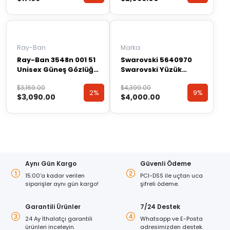
$19.99.
fiyat:
$2,399.00.
fiyat:
Discount
Discount
Discount
Discount
$17.99.
$2,099.00.
Ray-Ban
Marka
Ray-Ban 3548n 001 51
Swarovski 5640970
Unisex Güneş Gözlüğü
Swarovski Yüzük
Hexagonal
Constella:ring Db
Orijinal
Şu
Orijinal
Şu
$
3,169.00
$
4,399.00
White/ros 50 5640970
2%
2%
9%
9%
$
3,090.00
$
4,000.00
fiyat:
andaki
fiyat:
andaki
$3,169.00.
fiyat:
$4,399.00.
fiyat:
Discount
Discount
Discount
Discount
$3,090.00.
$4,000.00.
Aynı Gün Kargo
Güvenli Ödeme
15:00’a kadar verilen
PCI-DSS ile uçtan uca
siparişler aynı gün kargo!
şifreli ödeme.
Garantili Ürünler
7/24 Destek
24 Ay İthalatçı garantili
Whatsapp ve E-Posta
ürünleri inceleyin.
adresimizden destek.