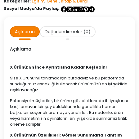
Ders
Kategoriler:
Eğitim
,
Genel
,
Kitap & Dergi
Notları
Sosyal Medya'da Paylaş:
adet
Açıklama
Değerlendirmeler (0)
Açıklama
X Ürünü: En İnce Ayrıntısına Kadar Keşfedin!
Size X Ürünü’nü tanıtmak için buradayız ve bu platformda
sunduğumuz esnekliği kullanarak ürünümüzü en iyi şekilde
açıklayacağız.
Potansiyel müşteriler, bir ürüne göz attıklarında ihtiyaçlarını
karşılamayan bir şey bulduklarında genellikle hemen
başka bir seçenek aramaya yönelirler. Bu nedenle, ürün
veya hizmetimizin ayrıntılarını en iyi şekilde sunmamız kritik
öneme sahiptir.
X Ürünü’nün Özellikleri: Görsel Sunumlarla Tanıtım