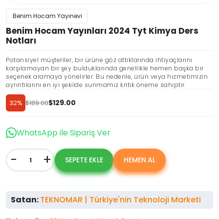
Benim Hocam Yayınevi
Benim Hocam Yayınları 2024 Tyt Kimya Ders
Notları
Potansiyel müşteriler, bir ürüne göz attıklarında ihtiyaçlarını
karşılamayan bir şey bulduklarında genellikle hemen başka bir
seçenek aramaya yönelirler. Bu nedenle, ürün veya hizmetimizin
ayrıntılarını en iyi şekilde sunmamız kritik öneme sahiptir.
$
129.00
32%
$
189.00
Orijinal
Şu
fiyat:
andaki
Discount
$189.00.
fiyat:
WhatsApp ile Sipariş Ver
$129.00.
-
+
SEPETE EKLE
HEMEN AL
Benim
Hocam
Yayınları
2024
Satan:
TEKNOMAR | Türkiye'nin Teknoloji Marketi
Tyt
Kimya