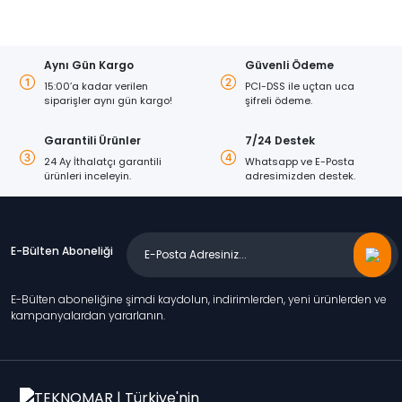
Aynı Gün Kargo
Güvenli Ödeme
15:00’a kadar verilen
PCI-DSS ile uçtan uca
siparişler aynı gün kargo!
şifreli ödeme.
Garantili Ürünler
7/24 Destek
24 Ay İthalatçı garantili
Whatsapp ve E-Posta
ürünleri inceleyin.
adresimizden destek.
E-Bülten Aboneliği
E-Bülten aboneliğine şimdi kaydolun, indirimlerden, yeni ürünlerden ve
kampanyalardan yararlanın.