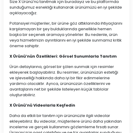
Size X Ürünü’nü tanıtmak için buradayız ve bu platformda
sunduğumuz esnekliği kullanarak ürünümüzü en iyi şekilde
açıklayacağız.
Potansiyel müşteriler, bir ürüne göz attıklarında ihtiyaçlarını
karşılamayan bir şey bulduklarında genellikle hemen
başka bir seçenek aramaya yönelirler. Bu nedenle, ürün
veya hizmetimizin ayrıntılarını en iyi şekilde sunmamız kritik
öneme sahiptir.
X Ürünü’nün Özellikleri: Görsel Sunumlarla Tanıtım
Ürün detaylarına, görsel bir şölen sunmak için resimler
ekleyerek başlayabiliriz. Bu resimler, ürününüzün estetiği
ve işlevselliği hakkında daha iyi bir fikir edinmelerine
yardımcı olacaktır. Ayrıca, ürününüzün özelliklerini ve
avantajlarını net bir şekilde listeleyen küçük tablolar
oluşturabiliriz.
X Ürünü’nü Videolarla Keşfedin
Daha da etkili bir tanıtım için ürününüzle ilgili videolar
ekleyebiliriz. Bu videolar, müşterilere ürünü daha yakından
inceleme ve gerçek kullanımını gözlemleme fırsatı sunar.
Ürününüzün nasıl çalıştığını ve ne tür avantajlar sunduğunu