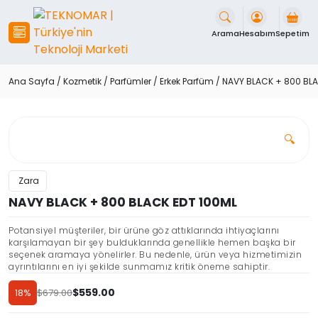
İçeriği
Geç
Arama
Hesabım
Sepetim
Ana Sayfa
/
Kozmetik
/
Parfümler
/
Erkek Parfüm
/ NAVY BLACK + 800 BLA
🔍
Zara
NAVY BLACK + 800 BLACK EDT 100ML
Potansiyel müşteriler, bir ürüne göz attıklarında ihtiyaçlarını
karşılamayan bir şey bulduklarında genellikle hemen başka bir
seçenek aramaya yönelirler. Bu nedenle, ürün veya hizmetimizin
ayrıntılarını en iyi şekilde sunmamız kritik öneme sahiptir.
$
559.00
18%
$
679.00
Orijinal
Şu
fiyat:
andaki
Discount