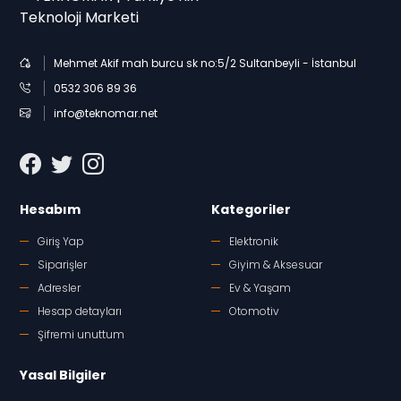
Mehmet Akif mah burcu sk no:5/2 Sultanbeyli - İstanbul
0532 306 89 36
info@teknomar.net
Hesabım
Kategoriler
Giriş Yap
Elektronik
Siparişler
Giyim & Aksesuar
Adresler
Ev & Yaşam
Hesap detayları
Otomotiv
Şifremi unuttum
Yasal Bilgiler