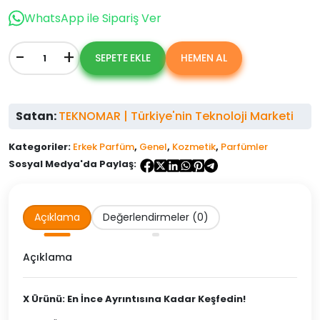
$679.00.
fiyat:
WhatsApp ile Sipariş Ver
$559.00.
-
+
SEPETE EKLE
HEMEN AL
NAVY
BLACK
+
800
Satan:
TEKNOMAR | Türkiye'nin Teknoloji Marketi
BLACK
EDT
100ML
Kategoriler:
Erkek Parfüm
,
Genel
,
Kozmetik
,
Parfümler
adet
Sosyal Medya'da Paylaş:
Açıklama
Değerlendirmeler (0)
Açıklama
X Ürünü: En İnce Ayrıntısına Kadar Keşfedin!